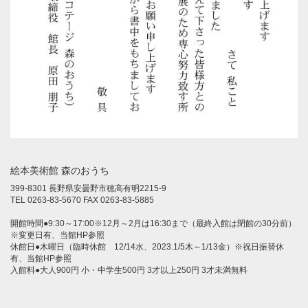
絵本美術館 森のおうち
399-8301 長野県安曇野市穂高有明2215-9
TEL 0263-83-5670 FAX 0263-83-5885
開館時間●9:30～17:00※12月～2月は16:30まで（最終入館は閉館の30分前）
※変更日有、当館HP参照
休館日●木曜日（臨時休館 12/14水、2023.1/5木～1/13金）※祝日振替休
有、当館HP参照
入館料●大人900円 小・中学生500円 3才以上250円 3才未満無料